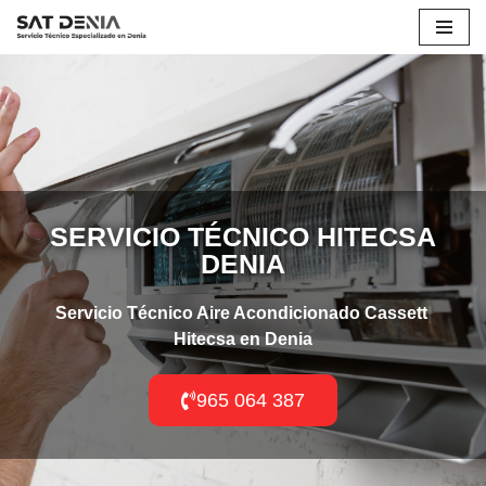
Saltar
al
contenido
SERVICIO TÉCNICO HITECSA
DENIA
Servicio Técnico Aire Acondicionado
Cassette
Hitecsa en Denia
965 064 387